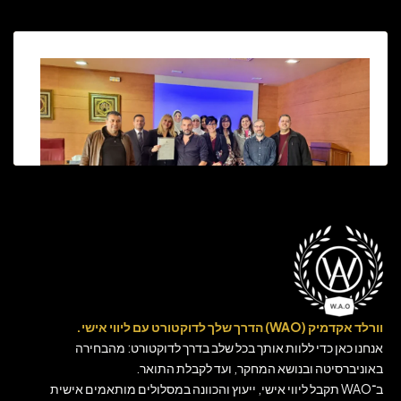
וורלד אקדמיק (WAO) הדרך שלך לדוקטורט עם ליווי אישי.
אנחנו כאן כדי ללוות אותך בכל שלב בדרך לדוקטורט: מהבחירה
באוניברסיטה ובנושא המחקר, ועד לקבלת התואר.
ב־WAO תקבל ליווי אישי, ייעוץ והכוונה במסלולים מותאמים אישית