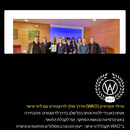
וורלד אקדמיק (WAO) הדרך שלך לדוקטורט עם ליווי אישי.
אנחנו כאן כדי ללוות אותך בכל שלב בדרך לדוקטורט: מהבחירה
באוניברסיטה ובנושא המחקר, ועד לקבלת התואר.
ב־WAO תקבל ליווי אישי, ייעוץ והכוונה במסלולים מותאמים אישית