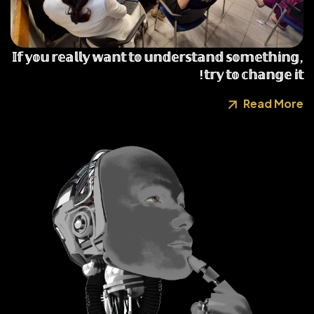
𝕀𝕗 𝕪𝕠𝕦 𝕣𝕖𝕒𝕝𝕝𝕪 𝕨𝕒𝕟𝕥 𝕥𝕠 𝕦𝕟𝕕𝕖𝕣𝕤𝕥𝕒𝕟𝕕 𝕤𝕠𝕞𝕖𝕥𝕙𝕚𝕟𝕘,
𝕥𝕣𝕪 𝕥𝕠 𝕔𝕙𝕒𝕟𝕘𝕖 𝕚𝕥!
Read More